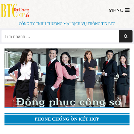
MENU
CÔNG TY TNHH THƯƠNG MẠI DỊCH VỤ THÔNG TIN BTC
PHONE CHỐNG ỒN KẾT HỢP